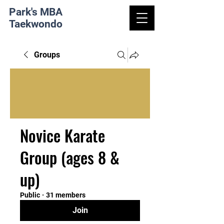
Park's MBA
Taekwondo
Groups
Novice Karate
Group (ages 8 &
up)
Public
·
31 members
Join