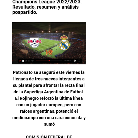
Champions League 2022/2023. 
Resultado, resumen y análisis 
pospartido.
Patronato se aseguró este viernes la llegada de tres nuevos integrantes a su plantel para afrontar la recta final de la Superliga Argentina de Fútbol. El Rojinegro reforzó la última línea con un jugador europeo, pero con raíces argentinas, potenció el mediocampo con una cara conocida y sumó

COMISIÓN FEDERAL DE ELECTRICIDAD AGENCIA CHENALHÓ, de Chiapas dependiente del COMISION FEDERAL DE ELECTRICIDAD con dirección en Avenida Los Caminantes y Privada Ninguno Colonia Centro, C.P 29870 dedicada a Generación, Transmisión Y Distribución De Energía Eléctrica, contando con …

RB LEIPZIG vs REAL MADRID: VUELTA CON GRANDEZA hace 6 horas — Tras un forzoso periodo de inactividad retoma este humilde escribiente la sana y bendita costumbre de traeros las Previas de los partidos de ...

Lo consigue el jugador Vegetti (Belgrano). Min. 73 El colegiado decide amonestar a Rivero (Belgrano). Min. 66 El banquillo de Deportivo Morón se mueve con la sustitución de Gissi por Ramírez. Min. 57 Hay una sustitución: Sequeira reemplaza a Noir (Belgrano). Min. 57 Hay una sustitución: Gonzalez reemplaza a Techera (Belgrano).

Ferrocarril Midland se medirá con Deportivo Merlo el lunes desde las 15.30 en cancha de Colegiales con la presencia de público general y socios del local. En el marco de la Fecha 33 del torneo de Primera “C”, El Funebrero y Deportivo Merlo disputarán la Copa “Pueblo de Merlo…

Domingo, 07 de Abril de 2019 18:55 hrs. Arturo Fernández Vial igualó sobre el final con Lautaro de Buin en un apretado encuentro en Concepción Los Guerreros de Buin no pudieron mantener su ventaja ante los aurinegros y empataron 1-1 en su estreno en el profesionalismo.

Piratas de Campeche vs Guerreros de Oaxaca. Tigres de Quintana Roo vs Pericos de Puebla.. Transmite todos los juegos en vivo y de local de Tigres de Quintana Roo, Sultanes de Monterrey y Diablos Rojos del México. (Consulta tu guía de programación).

0' Final del partido, Real Oviedo 2, Tenerife 0. 93' Final segunda parte, Real Oviedo 2, Tenerife 0. 92' Haythem Jouini (Tenerife) ha recibido una falta en la banda izquierda. 92' Falta de Lucas Torró (Real Oviedo). 91' Cambio en Real Oviedo, entra al campo Jonathan Pereira sustituyendo a Miguel

Antonio Moreno, quien llegara a debutar en Primera División con el Atlético de Madrid, vuelve a España tras su aventura en Rumanía y ficha por el Atlético Sanluqueño con el fin de reforzar la línea defensiva- Concretamente Antonio Moreno llega para reforzar el lateral diestro de la zaga del

Los monjes del monasterio Murano de Venecia (Fra Mauro, Fra Bianco, etc.), dibujaron, por orden y á expensas del Príncipe Enrique, el célebre mapa Camaldolese, acaso el más completo de su época. El sabio cosmógrafo alemán Martín Behaim, miembro durante años de la "Junta de …

90 minutos de fútbol es un programa de televisión argentino, que se emite desde 2007 por la señal de cable Fox Sports Latinoamérica. Es conducido por Sebastián Vignolo, y sale al aire de lunes a viernes, de 13 a 15 horas, horario de Argentina.

RB Leipzig - Real Madrid en vivo, resultados H2H hace 4 horas — RB Leipzig Real Madrid marcadores en directo (y ver en vivo gratis video streaming en directo) comienza el 13 feb 2024 a las 20:00 (Hora UTC) en Red Bull ...

Algunos trabajos adicionales del faro fueron concluidos en 1953, con la ceremonia de encendido del faro a las 11 de la mañana del jueves 2 de abril. Ese mismo año la administración del recinto fue transferida a la Municipalidad de La Serena, durante la alcaldía de don Juan Cortéz Alcayata, en el mes de octubre.

Mira la infografía del Osasuna vs Eibar - Sporticos.com - Estadísticas de fútbol en forma de infografías. Más de 60 ligas disponibles alrededor del mundo.

RB Leipzig vs Real Madrid: Champions League YouTube YouTube 1:51

Calendario de partidos del Alcoyano en la temporada 2018 con resultados y horarios de los próximos partidos en AS.com. Calendario de partidos del Alcoyano en la temporada 2018 con resultados y horarios de los próximos partidos en AS.com.

Hoy (11-09-2019) estamos para relatar el partido en vivo Atletico Venezuela – Aragua FC que se jugará a las 23:00. Falta poco para el encuentro y con nuestro equipo SteamingScore.Net estamos preparados para ofrecerles una en directo narración de alta calidad. Y no sólo de este partido sino de todos los de la Liga de Venezuela.

Resumen ofrecido por Footters del partido ante el Córdoba con empate en el Nuevo Arcángel. Síguenos en nuestras redes sociales: Twitter: https://twitter.com/...

Historia. Andalucía ha sido foco de civilización y escenario de una historia milenaria de convivencia entre culturas. Economía. En las tres últimas décadas, Andalucía ha logrado una profunda transformación económica y social.

Red Bull Leipzig Leipzig Real Madrid vídeo del partido hace 9 horas — Red Bull Leipzig Leipzig Real Madrid vídeo del partido Champions League: RB Leipzig - Real Madrid - OlyTV Spain 13/02/2024 En vivo Tertulia ...

El Destroyers se hizo de la última plaza para la siguiente fase del torneo Apertura boliviano tras empatar 4-4 con el Guabirá en la decimocuarta fecha disputada este fin de semana. El 'azucarero' se puso en ventaja con una anotación de Enrique Hurtado y un triplete de José Alfredo Castillo.

En Carso Infraestructura construimos proyectos de Telecomunicación, Sistemas de Energía y Líneas de Conducción de agua, gas e hidrocarburos.

En vivo RB Leipzig - Real Madrid vídeo del partido En vivo R hace 7 horas — hace 8 horas — Este martes en Alemania, el conjunto merengue jugará ante el alemán el partido RB Leipzig vs. Real Madrid en vivo, ...

Guayaquil City vs Emelec: EN VIVO, dónde ver el partido, canales de transmisión y alineaciones Guayaquil City y Emelec chocarán este sábado 24 de noviembre en el estadio Christian Benítez Betancourt de Guayaquil

Rionegro Aguilas Alianza Petrolera en directo: Consulta el resultado del partido Rionegro Aguilas Alianza Petrolera en vivo y sigue el marcador en directo gracias a nuestro livescore. Partido Liga Aguila Clausura jugado el 27/10/18 23:00

Jornada 9 Athletic Club 3 - Real Sporting de Xixón 0 Acta del partido: INCIDENCIAS 1.- JUGADORES A.- AMONESTACIONES - Athletic Club: + En el minuto 75 el jugador (20) Aduriz Zubeldia, Aritz fue amonestado por el siguiente motivo: Dirigirse a mi asistente dos en señal de disconformidad con una de mis indicaciones - Real…

Red Bull Leipzig Leipzig Real Madrid vídeo del partido (PS5) hace 9 horas — Red Bull Leipzig Leipzig Real Madrid vídeo del partido (PS5) EA FC 24 | UEFA Champions League | Octavos de final 13 febrero 2024 TV hace 9 ...

El sábado 29 de junio a las 1:00 horas Chile se enfrenta a Colombia, en partido que puedes ver online y en directo, en un trascendental duelo de cuartos de final de la Copa América, con un balance ampliamente favorable a los chilenos, aunque en esta edición del torneo los cafeteros llegan con mejores estadísticas.

Red Bull Leipzig Leipzig Real Mad | Parent teacher association hace 4 horas — RB Leipzig Real Madrid marcadores en directo (y ver en vivo gratis video streaming en directo) comienza el 13 feb 2024 a las 20:00 (Hora ...

Platense venció a San Isidro y ascendió por primera vez a la Liga Nacional. El conjunto "marrón" liquidó la serie final de la Liga Argentina por 3-2 y ascendió a la Liga Nacional de …

Panamá, 5 sep (EFE).- El partido entre el Alianza y el Tauro pondrá en marcha este viernes la séptima jornada del Apertura 2019, la Liga Panameña de Fútbol, que se juega como antesala al encuentro de Liga Naciones de Concacaf entre Panamá y Bermudas.

Montevideo, 3 sep (EFE).- River Plate y Liverpool son los vigentes campeones de la Copa Libertadores de América y la Liga de Campeones de Europa, respectivamente; además, son dos equipos uruguayos que el próximo domingo disputarán la final del Torneo Intermedio del fútbol local.

18 elena trujillo lopez tule471001k45 07/02/2014 fabricaciÓn de productos para embalaje y envases de madera. 38 catalina lara herrera lahc601117658 19/02/2014 arrendadoras financieras. negocios. generaciÓn, transmisiÓn y distribuciÓn de energÍa elÉctrica. transmisiÓn y distribuciÓn de …

Extremadura posee una naturaleza valiosa y muy variada. En esta ocasión te proponemos conocer una parte de su territorio, la de los pueblos blancos. Se trata de la zona fronteriza que abarca el sur-suroeste de Badajoz , que sobresale por la arquitectura típica de sus localidades: calles empedradas, casas bajas y paredes cubiertas de cal, con el bello paisaje de la sierra como fondo.

En la última visita del conjunto gallego a Gijón también hubo una buena afluencia deportivista. Problemas en la defensa deportivista. Fernando Vázquez tiene problemas para definir cuál será su línea defensiva en el partido de Gijón.

Convocatoria del Real Madrid para el partido contra el RB 0:26El Real Madrid no podrá contar con los lesionados Bellingham, Alaba, Courtois, Militao y Rüdiger. BUSCA VIDEOS. FILTRAR POR. Real Madrid.Mundo Deportivo · Redacción · Hace 1 día

AMERICA DE CALI VS INDEPENDIENTE MEDELLIN EN VIVO . Luego de parar su racha de triunfos consecutivos al igualar contra Equidad, el equipo rojo de Cali buscará recuperar la senda victoriosa cuando se mida este miércoles en la noche en el Pascual ante un alicaído Independiente Medellín.

Real Madrid vs. RB Leipzig EN VIVO via ESPN: ver partido hace 14 horas — ¿Cómo llega Real Madrid al partido? Las ausencias del portero titular, Thibaut Courtois, de tres centrales y Jude Bellingham, marcan el regreso ...

En 1957 bajo el patrocinio d Teatro CAPSA, bajo el patrocinio del Instituto Británico, iba a representar dos funciones de CANDIDA, de Bernard Shaw, las cuales tuvo que cancelar. La aceptación de estos actos, propicio que a finales de 1969, para sacar algún beneficio para su mantenimiento, se convirtiera en teatro estable.

En esa línea, en el cuadro de colonia confirmaron el arribo de dos jugadores que tuvieron pasos por el extranjero y también por clubes "grandes" del país: Lucas 