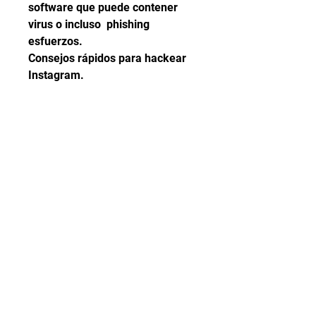
software que puede contener 
virus o incluso  phishing 
esfuerzos.
Consejos rápidos para hackear 
Instagram.
hackear Instagram como 
hackear un Instagram como 
hackear Instagram como 
hackear una cuenta de 
Instagram hackear cuenta 
Instagram como hackear cuenta 
de Instagram hackear cuenta de 
Instagram hackear una cuenta 
de Instagram hackear cuentas 
Instagram hackear cuentas de 
Instagram hackear Instagram 
2022 hackear cuenta de 
Instagram gratis y rápido como 
hackear una cuenta de 