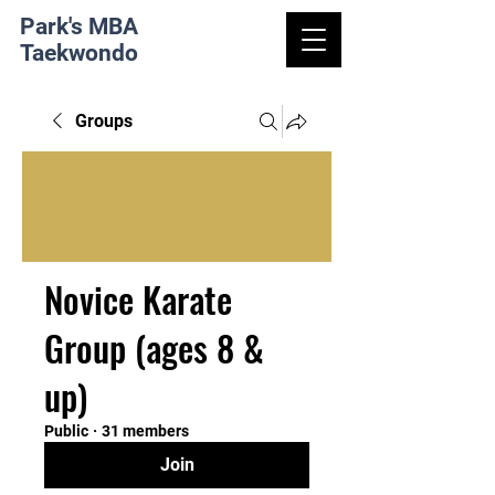
Park's MBA
Taekwondo
Groups
Novice Karate
Group (ages 8 &
up)
Public
·
31 members
Join