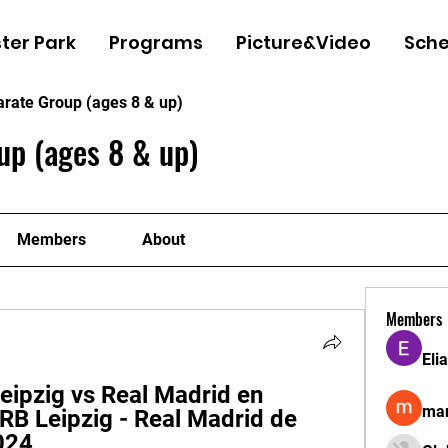
ter Park
Programs
Picture&Video
Sche
arate Group (ages 8 & up)
up (ages 8 & up)
Members
About
Members
Eli
ipzig vs Real Madrid en 
man
RB Leipzig - Real Madrid de 
024