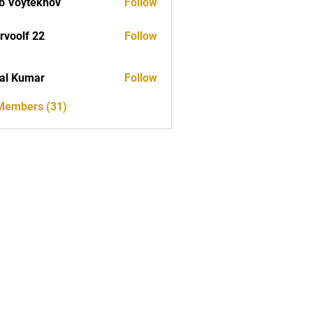
b Voytekhov
Follow
rvoolf 22
Follow
al Kumar
Follow
 Members (31)