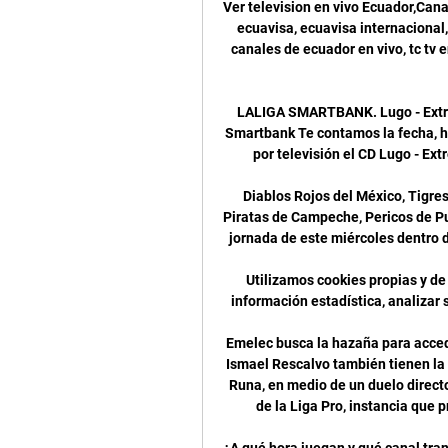
Ver television en vivo Ecuador,Canales de ecuador online,ecuavisa en vivo online novelas, ecuavisa, ecuavisa internacional, rts en vivo, teleamazonas en vivo, ecuavisa en vivo, canales de ecuador en vivo, tc tv en vivo, gamatv, gama tv en vivo, futbol ecuador, canal uno, tv ecuador …

LALIGA SMARTBANK. Lugo - Extremadura: horario, TV y dónde ver online hoy LaLiga Smartbank Te contamos la fecha, hora, dónde ver en directo online y cómo seguir en vivo por televisión el CD Lugo - Extremadura UD de hoy, partido de LaLiga SmartBank

Diablos Rojos del México, Tigres de Quintana Roo y Acereros del Norte superaron a Piratas de Campeche, Pericos de Puebla y Rieleros de Aguascalientes, en ese orden, en la jornada de este miércoles dentro de las acciones de la Liga Mexicana de Béisbol (LMB).

Utilizamos cookies propias y de terceros para mejorar nuestros servicios, elaborar información estadística, analizar sus hábitos de navegación e inferir grupos de interés.

Emelec busca la hazaña para acceder a la definición del certamen, pero los dirigidos por Ismael Rescalvo también tienen la mente puesta en su recepción del domingo a Mushuc Runa, en medio de un duelo directo con El Nacional por la última plaza para las liguillas de la Liga Pro, instancia que pretende alcanzar LDU de Quito el sábado cuando.

¿A qué hora juegan y qué canal transmite RB Leipzig vs. hace 2 días — ¿A qué hora juegan RB Leipzig vs. Real Madrid hoy? Día: Martes 13 de febrero; Hora: 21:00 de España (20:00 en Canarias, 17:00 Argentina, 15 ...

¿Qué canal pasa el partido Puerto Rico vs Iran este 31/08/2019 por el mundial de basket en China? Tarjeta roja directa mirar partido de basket Puerto Rico vs Iran en vivo online. Youtube.com Puerto Rico vs Iran mundial de basket 2019 relato en español. Canales en EstNicaragua - Real Estelí FC - Results, fixtures, squad, statistics, photos, videos and news - Soccerway

Casa de Libian en el Vedado en la Habana, Cuba. Alquiler de 2 habitaciones con aire acondicionado, en la calle 17, muy cerca de la calle Línea, en el Municipio Plaza

Dónde ver el RB Leipzig - Real Madrid de Champions hace 8 horas — El RB Leipzig – Real Madrid se podrá ver por televisión en directo a través de Movistar+, más concretamente en el canal de pago Movistar Liga de ...

Pronóstico Leipzig vs Real Madrid 13/02/2024 Champions hace 2 horas — RB Leipzig recibe la visita del Real Madrid en la ida de los octavos de final de la Champions League. El encuentro se disputará el martes 13 ...

El CD Lugo espera animado por los resultados, de no haber conocido la derrota aún este temporada, a un Real Zaragoza, que llega doblemente herido, por su delicada situación en la tabla, después de 2 derrotas consecutivas en La Romareda, donde perdió 0-1 con Córdoba y Osasuna, por lo que ya suma 200 minutos sin marcar un gol y 3 jornadas.

Bienvenido a la página web del Instituto de Becas y Crédito Educativo del Estado de Sonora, Al navegar en nuestro página usted acepta nuestras políticas de uso y privacidad.

Encuentra todos los juegos del torneo de ascenso colombiano, revisa las planillas, mira quien hizo los goles y amonestaciones que vivieron cada juego. 17º Fecha 11/07/2015 Fortaleza Fc 3 0 Depor Fc Detalles Valledupar Fc 1 2 Real Cartagena Detalles 12/07/2015 America 3 0 Bogota Fc Detalles Expreso Rojo 0 1 Atletico Bucaramanga.

Sus rubios cabellos forman delicados rulos sobre sus mejillas, sus ojos azules son de una dulzura infinita, es ventrílocuo, ama a los niños y este amor es causa frecuente de terrible tragedias. Cuando sorprende a un chico lejos de sus padres, interrumpe su camino, se hace visible y se acerca, inventa juegos, con inagotable ingenio.

Los once de Atlético para enfrentar a Godoy Cruz 18/08/2019 El Decano recibirá al Tomba el lunes, desde las 15:30 y Ricardo Zielinski planea varias modificaciones.

Resultado del Tercer juego Artemisa contra Santiago de Cuba. Segunda Fase. 53 Serie Nacional de Béisbol 2013-2014