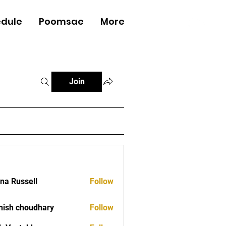
dule
Poomsae
More
Log In
Join
ana Russell
Follow
ish choudhary
Follow