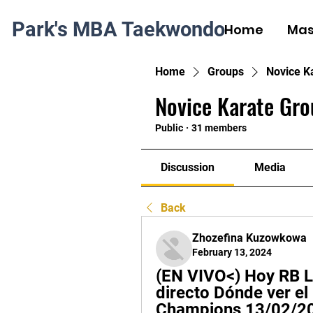
Park's MBA Taekwondo
Home
Mas
Home
Groups
Novice K
Novice Karate Gro
Public
·
31 members
Discussion
Media
Back
Zhozefina Kuzowkowa
February 13, 2024
(EN VIVO<) Hoy RB Le
directo Dónde ver el 
Champions 13/02/2