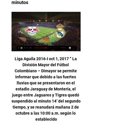
minutos
Liga Aguila 2016-I oct 1, 2017 “ La División Mayor del Fútbol Colombiano – Dimayor se permite informar que debido a las fuertes lluvias que se presentaron en el estadio Jaraguay de Montería, el juego entre Jaguares y Tigres quedó suspendido al minuto 14’ del segundo tiempo, y se reanudará mañana 2 de octubre a las 10:00 a.m. según lo establecido

Oaxaca, Oaxaca (18 de diciembre de 2017).- Los Diablos Rojos de México derrotaron a los Guerreros de Oaxaca con un marcador 7-5 y ganaron el título de la Liga Invernal Mexicana por tercera vez consecutiva.

En esta sección se encuentran contratistas de prospección y extracción de minasen Guanajuato de de provincia de Guanajuato con indicación de teléfonos y direcciones. Aquí puede encontrar también la lista completa de productos y servicios con precios. Para dar de …

RB Leipzig - Real Madrid: horario y dónde ver en TV y ' hace 11 horas — Vídeos · Álbumes. Verticales. Área de usuario. Suscríbete; Iniciar sesión El partido RB Leipzig - Real Madrid, ida de los octavos de final de ...

Atlético Junior recibirá este jueves al Deportivo Cali, en el juego de vuelta de los cuartos de final de la Copa Colombia. El cuadro vallecaucano tiene la ventaja en esta serie con un 2-1 que tiene abierta la serie. El encuentro se disputará a partir de las 8:15 p.m., y tendrá transmisión en

Deportes Final para la ilusión copera de Capiatá 23 de febrero de 2017 Deportivo Capiatá no pudo replicar la buena actuación que hizo en Curitiba la semana pasada y terminó cayendo 1-0 ante Atlético Paranaense.

River Plate clasificó a la segunda fase de la Copa Paraguay tras derrotar 2-1 a Presidente Hayes, equipo de la Primera División B. El equipo de Tacumbú comenzó ganando el partido pero no pudo aguantar y en los últimos diez minutos se vinieron los dos goles del Kelito, uno de ellos un golazo de tiro libre de Brahian Ayala.

En vivo RB Leipzig - Real Madrid vídeo del partido En vivo R hace 8 horas — hace 8 horas — Este martes en Alemania, el conjunto merengue jugará ante el alemán el partido RB Leipzig vs. Real Madrid en vivo, ...

Nueva Chicago empató esta tarde en Mataderos 1-1 ante Estudiantes de Río Cuarto, en un partido por la séptima fecha de la Zona A de la Primera Nacional, que sobre el final regaló las emociones de los goles. El gol de Chicago fue convertido a los 37m. del segundo tiempo por el delantero Mauricio

El Helvetia Anaitasuna está camino de Benidorm donde le espera el conjunto alicantino este sábado (19 horas) en partido de la liga asobal. Un partido de difícil mentalización para los navarros ya que tiene la permanencia casi asegurada y la mente puesta en la semifinal de la Copa del Rey ante el Naturhouse en Pamplona el sábado 7 de mayo.

La Línea Aérea Mérida Internacional de Aviación, C.A. (Lamia), es una empresa fundada en Mérida, Venezuela, en 2009. Solicitó permiso para operar desde Bolivia en 2014, y se especializa en traslados charter. De hecho, recientemente las selecciones de Venezuela y Argentina la usaron para sus respectivos traslados.

Después del triunfo del FC Barcelona por 0-1 contra el Athletic de Bilbao, así han jugado los futbolistas de Luis Enrique en su segundo partido de la Liga Santander 2016-17, contra los vascos en San Mamés.

En directo RB Leipzig-Real Madrid vídeo del partido hace 3 horas — ️RB Leipzig vs Real Madrid⚽️|Dónde Ver El Partido EN VIVO 1:38En este video les muestro toda la información de los horarios y donde podrán ver en ...

Próximos partidos de futbol de Atlético Levante Unión Deportiva contra Club Deportivo Ebro. Consulta todos los partidos de fútbol del equipo Atlético Levante Unión Deportiva jugados contra el equipo Club Deportivo Ebro

RB Leipzig - Real Madrid: TV, hora, dónde y cómo ver la hace 8 horas — Tras el choque, podrás leer la crónica, las declaraciones de los protagonistas, el resumen del partido en vídeo y las noticias más destacadas.

Red Bull Leipzig Leipzig Real Madrid vídeo del partido hace 10 horas — Red Bull Leipzig Leipzig Real Madrid vídeo del partido Champions League: RB Leipzig - Real Madrid - OlyTV Spain 13/02/2024 En vivo Tertulia ...

4-Click en Apply to visit Canada as a tourist. 5-En la página Apply – Visit Canada as a tourist, más abajo, vas a encontrar Apply online for a visitor visa (1 – click para desplegar) (también Apply on paper, por si te interesa), y . 6-click en Determine your eligibility and apply online (2 -aplicar online para visa visitante).

Ver Alianza Lima vs Melgar en VIVO. Descentralizado de Perú: Ver partido entre Alianza Lima vs Melgar en vivo y en Directo por internet gratis ONLINE. Alianza Lima se enfrentará este domingo ante el Melgar de Arequipa por la fecha 22 del Torneo Descentralizado.

GRUPO IV SEGUNDA DIVISIÓN B Jornada cuatro REAL BALOMPÉDICA LINENSE 1 - D. BENITO 0 La recia Balona esta tarde noche lo ha pasado mal con el Don Benito, pero los tres puntos se han quedado en el Estadio Municipal de La Línea.

En el lado positivo, Celades ha podido recuperar durante el parón a Geoffrey Kondogbia, Carlos Soler y Kevin Gameiro y todos apuntan a la titularidad este sábado. En el caso del delantero francés, la duda es si compartirá titularidad con Maxi Gómez, que viene de jugar con la selección uruguaya con el cansancio acumulado que eso conlleva.

Antofagasta Arica Calama Chillan Chiloé Concepción Copiapo Curico Estacion Central Huechuraba Independencia Iquique La Calera La Florida La Reina La Serena Las Condes Linares Lo Barnechea Los Angeles Macul Maip.

Mira la infografía del Silivrispor vs Bursa Yildirim Spor - Sporticos.com - Estadísticas de fútbol en forma de infografías. Más de 60 ligas disponibles alrededor del mundo.

Comparador de cuotas Sebastian Baez Genaro Alberto Olivieri del 21/06/2019, disponibles en las mejores casas de apuestas para apostar en el Tenis

Match ends, Jaguares de Córdoba 0, Atlético Nacional 1. 90'+3' Second Half ends, Jaguares de Córdoba 0, Atlético Nacional 1. 90'+3' Attempt blocked. Jeison Lucumí (Atlético Nacional) right footed shot from the left side of the box is blocked. Assisted by Alexis Henríquez.

El Campeonato de Europa U20 femenino de baloncesto entra en su recta final con las eliminatorias de cuartos de final en Lanzarote. La invicta España superó a Italia (54-43), Hungría (48-89), República Checa (77-51), Bélgica (46-67), Holanda (63-49) y Portugal (44-59) en las dos primeras fases y ahora tendrá que refrendar sus aspiraciones.

Hoy (19-08-2019) estamos para relatar el partido en vivo CF America – Monarcas Morelia que se jugará a las 23:00. Falta poco para el encuentro y con nuestro equipo SteamingScore.Net estamos preparados para ofrecerles una en directo narración de alta calidad.

ANÁLISIS DEL LEIPZIG vs REAL MADRID - YouTube 13:21Análisis con Álvaro Martín y Javier Alberdi sobre el encuentro de octavos de final de la Champions League que disputará el Real Madrid en ...YouTube · kollins · Hace 3 horas

Llegó el gran día. Desde las 14:00 hora peruana, Liverpool y Tottenham disputarán la gran final de la Champions League. ‘Reds’ y ‘Spurs’ llegarán a esta gran final para no regalar nada, pues, mientras que uno quiere su sexta ‘Orejona’ en su historia, el otro, buscará su …

Chile y Venezuela se enfrentan en las Eliminatorias Sudamericanas del Mundial de Rusia 2018.. Hora y transmisión EN VIVO ‘La roja’ llega a este partido tras haber caído ante Argentina en el Estadio Monumental, un duelo que terminó 0-1 en contra de los dirigidos por Antonio Pizzi.

El Nacional - Fuerza Amarilla: Listas de transmisión en vivo (TV, streaming en vivo, radio) Este partido ha concluido Al pie encontrarás las listas originales de programación en vivo para este partido. transmisión en línea en vivo. Sling TV, Poipes. TV / Cable / Satelite.

Montevideo, 3 sep (EFE).- River Plate y Liverpool son los vigentes campeones de la Copa Libertadores de América y la Liga de Campeones de Europa, resp...

RB Leipzig vs Real Madrid: Champions League - YouTube 1:51Your browser can't play this video. Learn more RB Leipzig vs Real Madrid: Champions League. 174 views · 12 hours agoYouTube · Fox Deportes · Hace 19 horas

Jaguares vs Alianza Petrolera, en vivo online. Partido válido por la fecha 7 de la Liga Águila II 2019. Noticias, estadísticas, vídeos y mucho más.

[VER#] RB Leipzig Real M vídeo del partido Real Madrid | Group hace 10 horas — [VER#] RB Leipzig Real M vídeo del partido Real Madrid - RB Leipzig, resumen y goles en - ElDesmarque 13 febrero 2024 YouTube YouTube 1:51 ...

Una intensa sesión, con muchos ejercicios de balón, sirvió esta mañana para arrancar la pretemporada de la SD Huesca, que volvía a los entrenamientos después de las vacaciones estivales. Lo hizo en las renovadas instalaciones del Pirámide, donde Míchel Sánchez dirigió su primera sesión, de algo más de una hora de duración.

Bolívar recibe a Blooming en el estadio Hernando Siles, a las 20:00, en un partido crucial que definirá si igualan o pasan al puntero Nacional Potosí. El partido corresponde a la fecha 18 de la División Profesional del Torneo Apertura.

Puerto Varas derrota a Castro y encabeza la lucha por el cupo a la LNB. Y en la Isla Grande de Chiloé, el CDSC Puerto Varas obtuvo una trascendente victoria, sobre un rival directo en la lucha por el cupo que entrega Liga Saesa a la Liga Nacional de Básquetbol. El cuadro lacustre superó a …

Municipal Limeno - Alianza, résultat et score du match. Le match Municipal Limeno - Alianza en direct live du 03 avril 2019 à 23:30 (Primera División Clausura, Salvador) sur footlive.

Por la séptima fecha Sarmiento jugará este domingo a las 15.30h ante Deportivo Riestra. Empataron. mientras que Riestra se ubica séptimo con diez unidadades y llega a este partido luego de perder 3 a cero ante Villa Dálmine. Dálmine y Defensores de Belgrano dejaron puntos y no pudieron alcanzar la línea del líder. OPINÁ.

Xelajú MC, en el último minuto, empató 1-1 con Sanarate, en el estadio Mario Camposeco, y salva al equipo oriental del descenso a Primera División. Los C