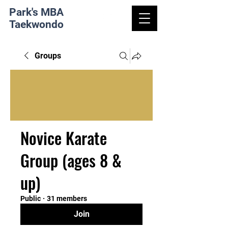
Park's MBA
Taekwondo
Groups
Novice Karate
Group (ages 8 &
up)
Public
·
31 members
Join