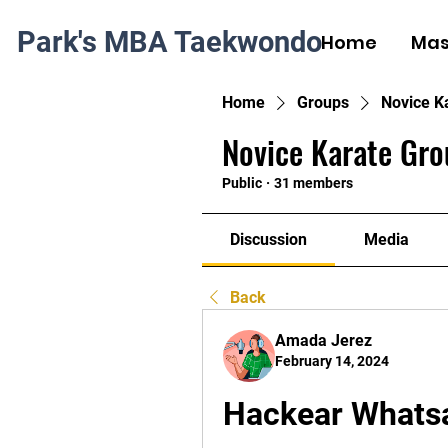
Park's MBA Taekwondo
Home
Mas
Home
Groups
Novice K
Novice Karate Gro
Public
·
31 members
Discussion
Media
Back
Amada Jerez
February 14, 2024
Hackear Whatsa