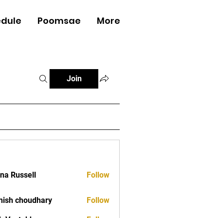
dule
Poomsae
More
Log In
Join
ana Russell
Follow
ish choudhary
Follow