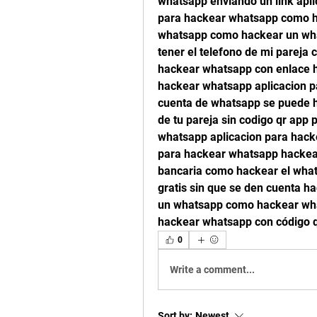
whatsapp enviando un link apli
para hackear whatsapp como h
whatsapp como hackear un wha
tener el telefono de mi pareja
hackear whatsapp con enlace 
hackear whatsapp aplicacion 
cuenta de whatsapp se puede 
de tu pareja sin codigo qr app
whatsapp aplicacion para hac
para hackear whatsapp hackear 
bancaria como hackear el what
gratis sin que se den cuenta h
un whatsapp como hackear wha
hackear whatsapp con código 
0
Write a comment...
Sort by:
Newest