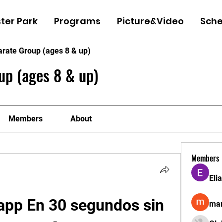
ter Park
Programs
Picture&Video
Sche
arate Group (ages 8 & up)
up (ages 8 & up)
Members
About
Members
Eli
pp En 30 segundos sin 
man