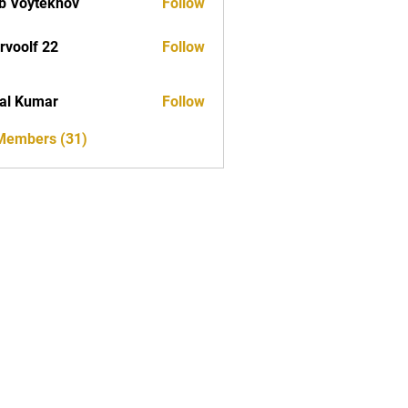
b Voytekhov
Follow
rvoolf 22
Follow
al Kumar
Follow
 Members (31)