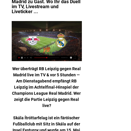
Madrid zu Gast. Wo Ihr das Duell 
im TV, Livestream und 
Liveticker ...
Wer überträgt RB Leipzig gegen Real Madrid live im TV & vor 5 Stunden — Am Dienstagabend empfängt RB Leipzig im Achtelfinal-Hinspiel der Champions League Real Madrid. Wer zeigt die Partie Leipzig gegen Real live?

Skála Ítróttarfelag ist ein färöischer Fußballclub mit Sitz in Skála auf der Insel Eysturoy und wurde am 15. Mai 1965 gegründet. Zeitweise stellte der Verein auch eine Handballmannschaft.

Leipzig - Real Übertragung: TV, Stream, Uhrzeit vor 1 Tag — Leipzig - Real Übertragung: TV, Stream, Uhrzeit. Wer zeigt das Champions League-Spiel RB Leipzig vs. Real Madrid live am 13.2.?

Inter Mailand gegen Eintracht Frankfurt im Live-Stream und Fernsehen: Nur noch ein Bundesligist spielt international mit - am Abend entscheidet sich für Frankfurt das Weiterkommen. So sehen Sie.

RB Leipzig gegen Real Madrid heute live im TV und Stream vor 2 Stunden — in der heimischen Red Bull Arena. RB Leipzig gegen Real Madrid: Champions League live im Free-TV? Das Champions League-Spiel zwischen RB ...

Die Eisbären Bremerhaven wollen am Samstag im Derby gegen die Artland Dragons Quakenbrück ihre Siegesserie in der 2. Basketball-Bundesliga ausbauen (19 Uhr, Stadthalle). Teil des Erfolgsteams ist auch Power Forward Will Vorhees – und der hat einen bekannten Ex-NBA-Star als Vorbild. „Flamingo Shot“ kopiert „Ich trage die 41...

Besuche Soccerstand.com für den schnellsten Livescore und Ergebnisse Service für 1. Division 2019/2020. Wir bieten Echtzeit Livescore, Statistiken, Livequoten und Ergebnisse von allen 1. Division 2019/2020 Matches!

Wett Tipp: BOCHUM gegen JAHN REGENSBURG. Virtualbet24.com BOCHUM und JAHN REGENSBURG gehen hier mit etwa gleichen Vorraussetzungen ins Rennen. Der Ausgang der Partie scheint daher völlig offen. Wir sehen einen kleinen Vorteil beim Heimteam, sichern aber die Wette mit einem Unentschieden ab, um das Risiko bei dieser Wette möglichst gering zu.

Fussball-Vereine Kundl - sichten Sie alle Firmen und Unternehmen mit Adresse, Telefonnummer und ★ Bewertungen. Das Stadtbranchenbuch für Kundl zeigt Ihnen aktuell ᐅ 74 Einträge.

Die German Tour ist eine gemeinschaftliche Initiative der deutschen Billardverbände, der Poolbillard-Sportlerinnen und –Sportler, der Billardvereine, der Billard-Gastronomie, der Billardindustrie und des Billardmagazins Touch, die für die German Tour organisatorisch hauptverantwortlich zeichnet.

Leipzig gegen Real Madrid live im tv Red Bull Leipzig Leipzi vor 5 Stunden — 14.09.2022 — Am 2. Spieltag der Champions League ist RB Leipzig bei Real Madrid zu Gast. Wo Ihr das Duell im TV, Livestream und Liveticker ...

«Wattens-Youngster Kelvin Yeboah hat die Krise der Wiener Austria am Mittwoch vertieft.. 2:5-Cup-Schmach für Austria Wien in Wattens, LASK weiter. Wattens-Youngster Kelvin Yeboah hat die Krise der Wiener Austria am Mittwoch vertieft. Der 19-jährige Sohn des ehemaligen ghanaischen Teamspielers.

Alle Konten und Depots im Griff Egal von welcher Bank. Nutzen Sie Ihr Online-Banking auch für Trans­aktionen von Konten und Depots anderer Banken und Sparkassen – …

Lettland ist von Österreich aus über Tschechien, Polen, Kaliningrad und Litauen zu erreichen. Mit einer Anreisedauer von mindestens 16,5 Stunden ist zu rechnen. Lettland ist über die wichtigste Fernverkehrsstraße Nordeuropas, der sogenannten Via Baltica (Europastraße E67), mit Polen sowie Litauen und Estland verbunden.

Die Volleyballerinnen vom VC Wiesbaden starten am Wochenende in ihre 15. Bundesligasaison. Zum Saisonauftakt sind die Hessinnen bei NawaRo Straubing zu Gast. Anpfiff ist am Samstag um 19:30 Uhr. In der Pause gab es beim VCW einige Wechsel. So haben sechs Spielerinnen den Verein verlassen, sieben kamen neu ins Team. In der Saisonvorbereitung.

Crimmitschau. (PM Eispiraten) Er wurde in der vergangenen Serie DEL2-Meister mit den Ravensburg Towerstars, nun sucht er bei den Eispiraten eine neue sportliche Herausforderung: Der neu verpflichtete Martin Kokeš, der im Juni als erster Neuzugang der Westsachsen vorgestellt wurde. Mit guten

In unserem umfangreichen Online-Shop erwarten dich nicht nur eine große Auswahl schöner Dirndl in Midi-Länge in unterschiedlichen Farben und Schnitten mit charakteristischer, mittlerer Rocklänge. Du findest darüber hinaus auch Zubehör für Trachtenmode wie. Trachtenschuhe, Trachtensocken,

Taxitransfer von Lugano zu Sion. Zuverlässig, sicheres Taxi, Minibus, Shuttle, Bustransfer zu Sion. Buchen Sie Ihr Transfer jetzt & erhalten Sie Ihr Superangebot!

Zudem wurde er von den Fans ins All-Star-Team der DEL gewählt. Infolgedessen wurde er von einigen DEL-Klubs umworben und entschied sich im Sommer 2007 für einen Wechsel in die deutsche Hauptstadt zu den Eisbären Berlin. Mit den Eisbären konnte er nur ein Jahr später erneut die deutsche Meisterschaft gewinnen und war Topscorer der Play-offs.

Bisher werden Streams aus der Kontinental Hockey League, . Eine Düsseldorferin erklärt, wie der "typische Düsseldorfer" tickt. Beitrag jetzt kommentieren. Auch die Menuführung hat sich klar verbessert. Die Augsburger Panther gelten als Überraschung der Hauptrunde. Bei Fragen wenden Sie sich bitte an moderator augsburger-allgemeine. GO, Tag.

Lugano-Präsident Angelo Renzetti hat als erster die Nerven verloren und seinen Trainer entlassen. Es würde nicht überraschen, wenn in den kommenden Tagen weitere Superligisten den Reset-Knopf drücken. Die Young Boys bekommen es in den Viertelfinals des Schweizer Cups nach der …

Red Bull Leipzig Leipzig gegen Real Madrid live im tv TV Gui vor 2 Stunden — vor 18 Stunden — Live im TV und Online-Stream: So könnt Ihr das Champions-League-Achtelfinale zwischen RB Leipzig und Real Madrid sehen.

Liveticker: 1. FC Heidenheim 1846 - SV Darmstadt 98 (2. Bundesliga 2018/2019, 4. Spieltag) Fazit:Darmstadt gewinnt mit 1:0 in Heidenheim und entführt etwas glücklich drei wichtige Punkte. Im.

RB Leipzig vs. Real Madrid heute live: Übertragung im TV, vor 2 Stunden — RB Leipzig vs. Real Madrid heute live Übertragung in TV, Stream und Ticker im Achtelfinale der Champions League.

München -Im letzten Moment feiert der EHC Red Bull München einen Sieg gegen die Iserlohn Roosters. Damit bleibt die Mannschaft von Trainer Don Jackson Spitzenreiter.

Am Donnerstag tritt Eintracht Frankfurt in der 3. Runde der Europa League Qualifikation beim FC Vaduz an - Vorschau, Wetten & Quoten zum ungleichen Duell

fcrj: trotz 1:4 niederlage lebt die hoffnung weiter Der FC Rapperswiil-Jona setzte das zweitletzte Spiel in der zweiten Halbzeit in den Sand - einmal mehr. Trotzdem bleibt die Hoffnung auf den Ligaerhalt, denn auch Chiasso verlor sein Spiel und liegt um zwei Punkte schlechter auf dem letzten Platz.

13.09.2014 19:00 Neckarsulmer SU SV Allensbach 13.09.2014 19:30 1.FSV Mainz 05 SG H2Ku Herrenberg 13.09.2014 19:30 BVB Dortmund TV Nellingen 13.09.2014 19:30 TV Beyeröhde SGH Rosengarten-Buchholz Datum Zeit Spielansetzungen Ergebnis Ansetzungen 1. Spieltag der 2. Bundesliga 2014/2015 Tabelle 2. Bundesliga 1 1. FSV Mainz 05 0 0 0:0

Head to Head Statistik : Linköping HC und UPC Vienna Capitals Jahr bis 2019 Die Eishockey Teams Linköping HC und UPC Vienna Capitals spielten bisher 2 Spiele gegeneinander. Dabei wurden im Durchschnitt von den Teams insgesamt 7 Tore pro Spiel erzielt.

[STREAMEN!] Leipzig gegen Real Madrid im internet RB vor 4 Stunden — [STREAMEN!] Leipzig gegen Real Madrid im internet RB Leipzig vs. Real Madrid live im TV und Stream 13 Februar 2024 Lutz Hanseroth · 2020 ...

RB Leipzig vs. Real Madrid heute live im Free-TV vor 8 Stunden — Gefragt ist unter anderem RB Leipzig gegen Hochkaräter Real Madrid. Wer das Duell im TV und Livestream zeigt, erfahrt Ihr hier.

Das stimmt auch diesmal. Der Bergische HC schlug die MT Melsungen mit 25:24 in einer Handball-Schlacht, wie sie bereits im Vorfeld erwartet worden war. Denn physisch zeigten sich die Nordhessen.

Wer zeigt / überträgt RB Leipzig vs. Real Madrid im TV und vor 1 Tag — RB Leipzig vs. Real Madrid live: Die anderen Achtelfinalspiele live im TV und LIVE-STREAM. DATUM, SPIELE UND ÜBERTRAGUNGEN. Dienstag 13.02.204.

SC Rapperswil-Jona Lakers empfängt heute ab 19:45 in der National Liga A zu Hause SCL Tigers. Hier erfahren Sie alles zum Spiel im Liveticker.

UEFA Europa League Spielbericht für SK Rapid Wien vs. Inter Mailand am 14. Februar 2019, mit allen Toren und wichtigen Ereignissen. Äußere Dich zur Partie in den Kommentaren.

Straubing Tigers - Iserlohn Roosters 02.12.11 Ergebnis 6:2 Bruno St.Jaques tut es noch mal und alle feiern mit nach dem 6:2 Erfolg am 02.12.2011 Düsseldorfer EG vs Iserlohn Roosters 04-01 (13.10.2013) In einem abwechslungsreichen Spiel feierten knapp 4.600 Eishockeyfans einen verdienten 4-1 Heimsieg.

FC Bayern München - TSG 1899 Hoffenheim: Bundesliga heute live im Pay-TV bei Sky Der Pay-TV-Sender Sky zeigt die Partie FC Bayern München gegen die TSG 1899 Hoffenheim live und in voller Länge.

Anfangs bestimmte der HC Pustertal erwartungsgemäß das Geschehen auf dem Eis, doch die „Furie“ hielten den gegnerischen Angriffen tapfer dagegen und hatten auch zwei gute Eischussmöglichkeiten durch Fabio Kostner und Ivan Demetz (im Bild). Als in der 14.

Skive - Hvidovre : Wetten Sie bei der Nr. 1 und genießen Sie den Nervenkitzel! Achtung: JavaScript erforderlich! Um die volle Funktionsfähigkeit der Website zu …

Herkunft: Wien Jablonec nad Nisou Einwohner: 1.668.737 46.140 Land: Länderfussballvergleich: Österreich: Tschechien: FIFA-Nationenwertung: 82. 11. UEFA-5.

Sky-Abonnenten können das Spiel zwischen dem FC St. Pauli und Darmstadt 98 auch im Live-Stream über das Streaming-Portal Sky Go verfolgen. Dafür navigieren Sie mit ihrem normalen Web-Browser auf die Homepage von Sky Go und loggen sich dort mit ihren Sky-Kundendaten ein.

GIESSEN/WETZLAR - Lange haben die Verantwortlichen des Handball-Bundesligisten HSG Wetzlar nach einer Lösung für ihren formschwachen Linkshänder Joao Ferraz gesucht. Die ist jetzt gefunden. Ab dem morgigen 1. November ist der 29-Jährige an den Schweizer Erstligisten HSC Suhr A